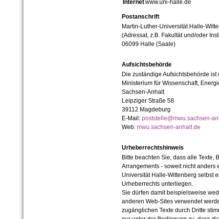
Internet
www.uni-halle.de
Postanschrift
Martin-Luther-Universität Halle-Witt
(Adressat, z.B. Fakultät und/oder Inst
06099 Halle (Saale)
Aufsichtsbehörde
Die zuständige Aufsichtsbehörde ist
Ministerium für Wissenschaft, Ener
Sachsen-Anhalt
Leipziger Straße 58
39112 Magdeburg
E-Mail:
poststelle@mwu.sachsen-anh
Web:
mwu.sachsen-anhalt.de
Urheberrechtshinweis
Bitte beachten Sie, dass alle Texte, 
Arrangements - soweit nicht anders er
Universität Halle-Wittenberg selbst 
Urheberrechts unterliegen.
Sie dürfen damit beispielsweise wed
anderen Web-Sites verwendet werde
zugänglichen Texte durch Dritte sti