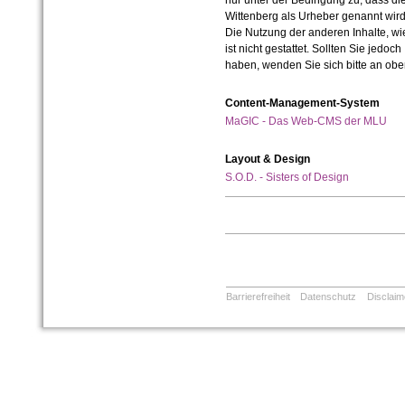
nur unter der Bedingung zu, dass die
Wittenberg als Urheber genannt wird
Die Nutzung der anderen Inhalte, wie
ist nicht gestattet. Sollten Sie jedo
haben, wenden Sie sich bitte an ob
Content-Management-System
MaGIC - Das Web-CMS der MLU
Layout & Design
S.O.D. - Sisters of Design
Barrierefreiheit
Datenschutz
Disclaim